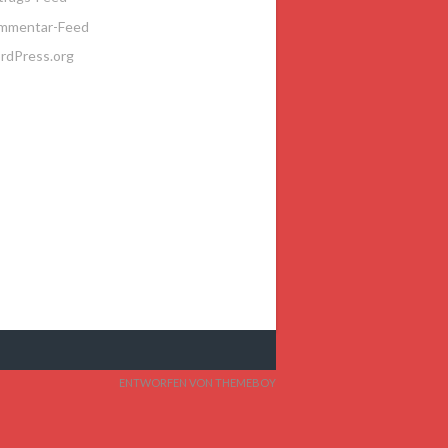
mmentar-Feed
rdPress.org
ENTWORFEN VON THEMEBOY