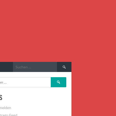
Suchen
nach:
Suchen
nach:
S
melden
trags-Feed