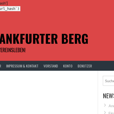
ash']
url_hash`)
RANKFURTER BERG
EREINSLEBEN!
R
IMPRESSUM & KONTAKT
VORSTAND
KONTO
BENUTZER
NEW
An
Ein