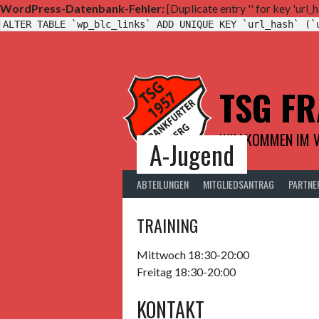
WordPress-Datenbank-Fehler:
[Duplicate entry '' for key 'url_h
ALTER TABLE `wp_blc_links` ADD UNIQUE KEY `url_hash` (`
Springe
zum
Inhalt
TSG F
WILLKOMMEN IM V
A-Jugend
ABTEILUNGEN
MITGLIEDSANTRAG
PARTNE
TRAINING
Mittwoch 18:30-20:00
Freitag 18:30-20:00
KONTAKT