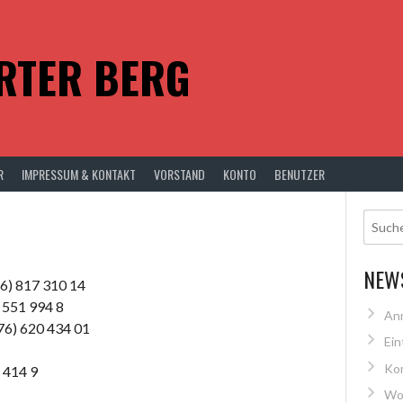
RTER BERG
R
IMPRESSUM & KONTAKT
VORSTAND
KONTO
BENUTZER
NEW
6) 817 310 14
 551 994 8
An
76) 620 434 01
Ein
Ko
 414 9
Wo