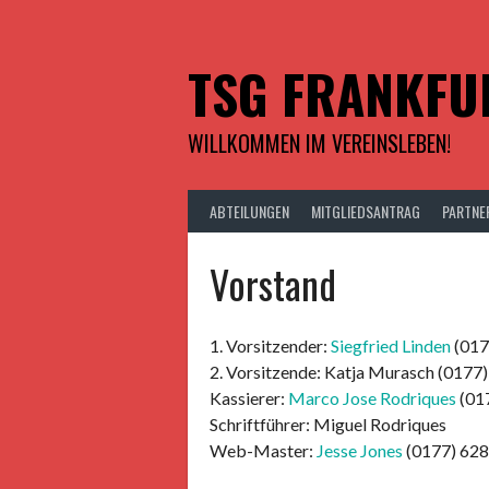
Springe
zum
Inhalt
TSG FRANKFU
WILLKOMMEN IM VEREINSLEBEN!
ABTEILUNGEN
MITGLIEDSANTRAG
PARTNE
Vorstand
1. Vorsitzender:
Siegfried Linden
(017
2. Vorsitzende: Katja Murasch (0177)
Kassierer:
Marco Jose Rodriques
(01
Schriftführer: Miguel Rodriques
Web-Master:
Jesse Jones
(0177) 628