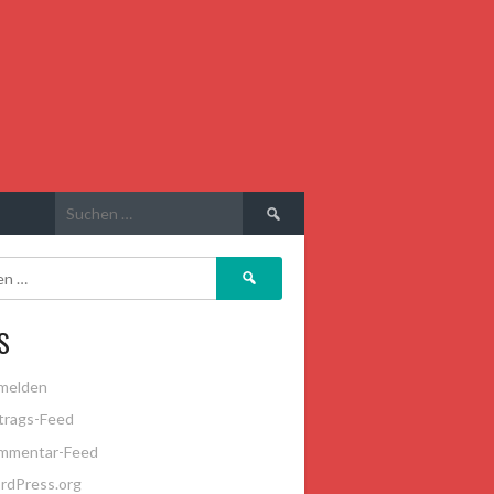
Suchen
nach:
Suchen
nach:
S
melden
trags-Feed
mmentar-Feed
rdPress.org