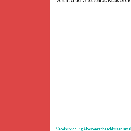
Vorsitzender Ältestenrat: Klaus Gro
Vereinsordnung Ältestenrat beschlossen am