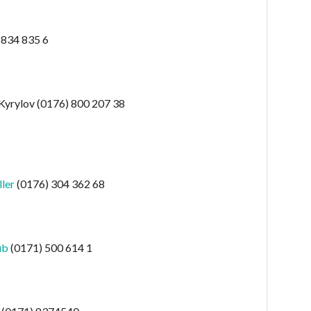
 834 835 6
 Kyrylov (0176) 800 207 38
ler
(0176) 304 362 68
ub
(0171) 500 614 1