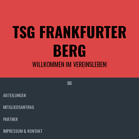
Springe
zum
Inhalt
TSG FRANKFURTER
BERG
WILLKOMMEN IM VEREINSLEBEN!
ABTEILUNGEN
MITGLIEDSANTRAG
PARTNER
IMPRESSUM & KONTAKT