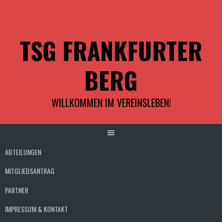
Springe
zum
Inhalt
TSG FRANKFURTER
BERG
WILLKOMMEN IM VEREINSLEBEN!
ABTEILUNGEN
MITGLIEDSANTRAG
PARTNER
IMPRESSUM & KONTAKT